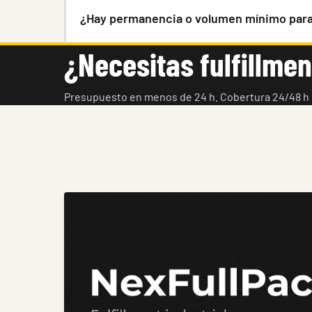
¿Hay permanencia o volumen mínimo para
¿Necesitas fulfillme
Presupuesto en menos de 24 h. Cobertura 24/48 h e