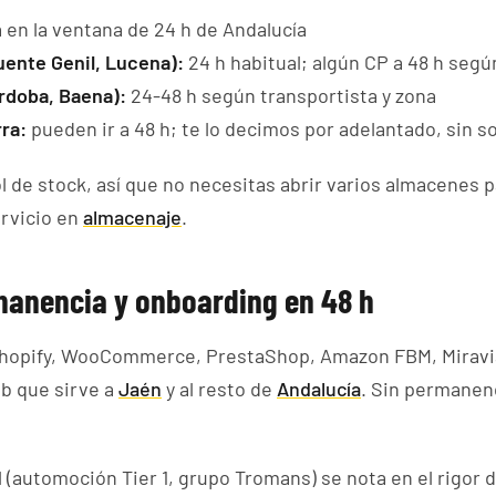
 en la ventana de 24 h de Andalucía
uente Genil, Lucena):
24 h habitual; algún CP a 48 h segú
rdoba, Baena):
24-48 h según transportista y zona
rra:
pueden ir a 48 h; te lo decimos por adelantado, sin s
de stock, así que no necesitas abrir varios almacenes pa
ervicio en
almacenaje
.
rmanencia y onboarding en 48 h
hopify, WooCommerce, PrestaShop, Amazon FBM, Miravia
b que sirve a
Jaén
y al resto de
Andalucía
. Sin permanen
 (automoción Tier 1, grupo Tromans) se nota en el rigor d