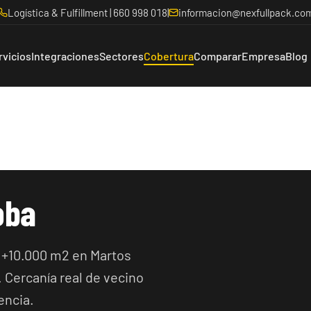
Logística & Fulfillment | 660 998 018
|
informacion@nexfullpack.co
rvicios
Integraciones
Sectores
Cobertura
Comparar
Empresa
Blog
oba
 +10.000 m2 en Martos
. Cercanía real de vecino
encia.