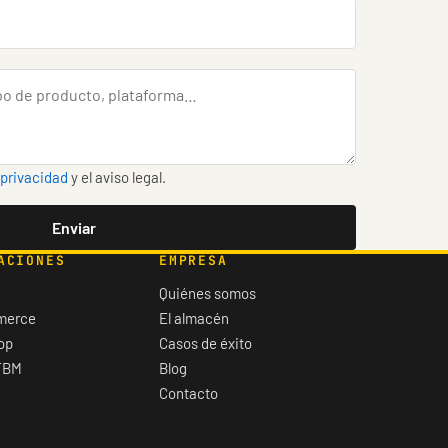
 privacidad
y el aviso legal.
Enviar
ACIONES
EMPRESA
Quiénes somos
merce
El almacén
op
Casos de éxito
FBM
Blog
Contacto