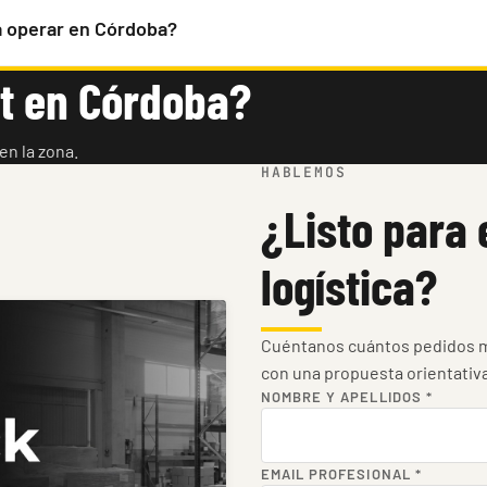
 operar en Córdoba?
nt en Córdoba?
n la zona.
HABLEMOS
¿Listo para 
logística?
Cuéntanos cuántos pedidos m
con una propuesta orientativ
NOMBRE Y APELLIDOS
*
EMAIL PROFESIONAL
*