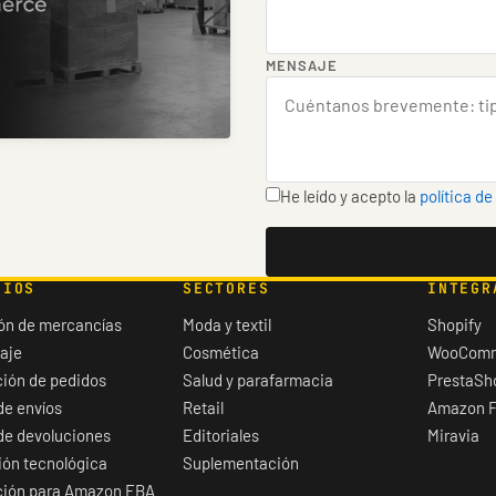
MENSAJE
He leído y acepto la
política de
CIOS
SECTORES
INTEGR
ón de mercancías
Moda y textil
Shopify
aje
Cosmética
WooCom
ión de pedidos
Salud y parafarmacia
PrestaSh
de envíos
Retail
Amazon 
de devoluciones
Editoriales
Miravia
ión tecnológica
Suplementación
ción para Amazon FBA