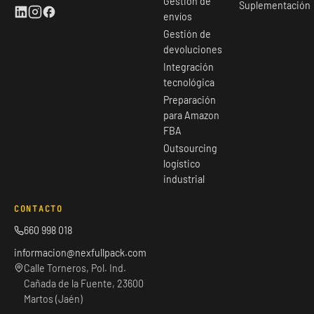
Gestión de
Suplementación
envíos
Gestión de
devoluciones
Integración
tecnológica
Preparación
para Amazon
FBA
Outsourcing
logístico
industrial
CONTACTO
660 998 018
informacion@nexfullpack.com
Calle Torneros, Pol. Ind.
Cañada de la Fuente, 23600
Martos (Jaén)