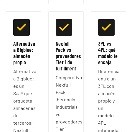
Alternativa
Nexfull
3PL vs
a Bigblue:
Pack vs
4PL: qué
almacén
proveedores
modelo te
propio
Tier 1 de
encaja
fulfillment
Alternativa
Diferencia
Comparativa
a Bigblue:
entre un
Nexfull
es un
3PL con
Pack
SaaS que
almacén
(herencia
orquesta
propio y
industrial)
almacenes
un
vs
de
modelo
proveedores
terceros;
4PL
Tier 1
Nexfull
integrador: