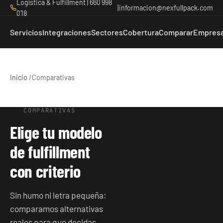
Logística & Fulfillment | 660 998
|
informacion@nexfullpack.com
018
Servicios
Integraciones
Sectores
Cobertura
Comparar
Empres
Inicio
/
Comparativas
COMPARATIVAS
Elige tu modelo
de fulfillment
con criterio
Sin humo ni letra pequeña:
comparamos alternativas
reales para que decidas