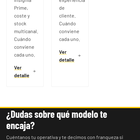
Prime,
de
coste y
cliente.
stock
Cuándo
multicanal.
conviene
Cuándo
cada uno.
conviene
Ver
cada uno.
detalle
Ver
detalle
¿Dudas sobre qué modelo te
encaja?
Cuéntanos tu operativa y te decimos con franqueza si