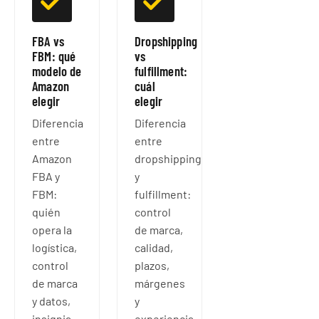
FBA vs
Dropshipping
FBM: qué
vs
modelo de
fulfillment:
Amazon
cuál
elegir
elegir
Diferencia
Diferencia
entre
entre
Amazon
dropshipping
FBA y
y
FBM:
fulfillment:
quién
control
opera la
de marca,
logística,
calidad,
control
plazos,
de marca
márgenes
y datos,
y
insignia
experiencia