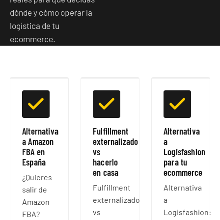
dónde y cómo operar la
logística de tu
ecommerce.
Alternativa
Fulfillment
Alternativa
a Amazon
externalizado
a
FBA en
vs
Logisfashion
España
hacerlo
para tu
en casa
ecommerce
¿Quieres
Fulfillment
Alternativa
salir de
externalizado
a
Amazon
vs
Logisfashion:
FBA?