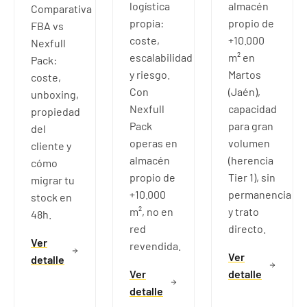
logística
almacén
Comparativa
propia:
propio de
FBA vs
coste,
+10.000
Nexfull
escalabilidad
m² en
Pack:
y riesgo.
Martos
coste,
Con
(Jaén),
unboxing,
Nexfull
capacidad
propiedad
Pack
para gran
del
operas en
volumen
cliente y
almacén
(herencia
cómo
propio de
Tier 1), sin
migrar tu
+10.000
permanencia
stock en
m², no en
y trato
48h.
red
directo.
Ver
revendida.
Ver
detalle
Ver
detalle
detalle