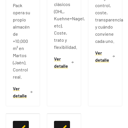
clásicos
Pack
control,
(DHL,
opera su
coste,
Kuehne+Nagel,
propio
transparencia
etc).
almacén
y cuándo
Coste,
de
conviene
trato y
+10.000
cada uno.
flexibilidad.
m² en
Ver
Martos
Ver
detalle
(Jaén).
detalle
Control
real.
Ver
detalle