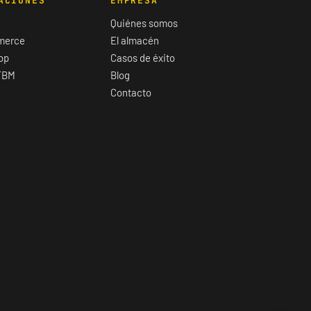
ACIONES
EMPRESA
Quiénes somos
merce
El almacén
op
Casos de éxito
FBM
Blog
Contacto