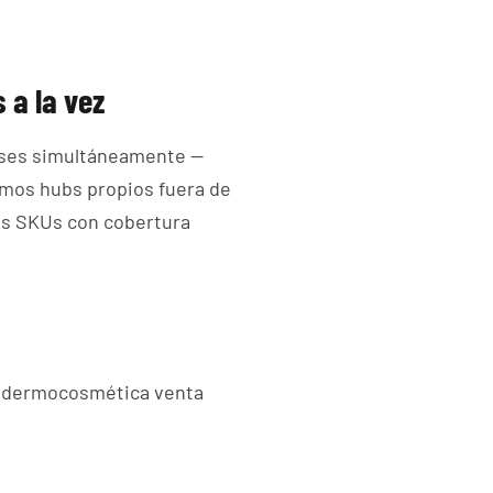
 a la vez
aíses simultáneamente —
amos hubs propios fuera de
hos SKUs con cobertura
y dermocosmética venta