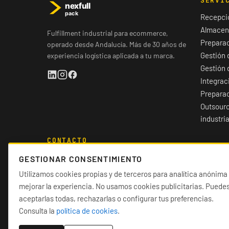
SERVI
Recepci
Almacen
Fulfillment industrial para ecommerce,
Preparac
operado desde Andalucía. Más de 30 años de
Gestión 
experiencia logística aplicada a tu marca.
Gestión 
Integrac
Prepara
Outsourc
industria
CONTACTO
660 998 018
GESTIONAR CONSENTIMIENTO
informacion@nexfullpack.com
Utilizamos cookies propias y de terceros para analítica anónima
Calle Torneros, Pol. Ind. Cañada de la
mejorar la experiencia. No usamos cookies publicitarias. Puede
Fuente, 23600 Martos (Jaén)
aceptarlas todas, rechazarlas o configurar tus preferencias.
Consulta la
política de cookies
.
Pide propuesta