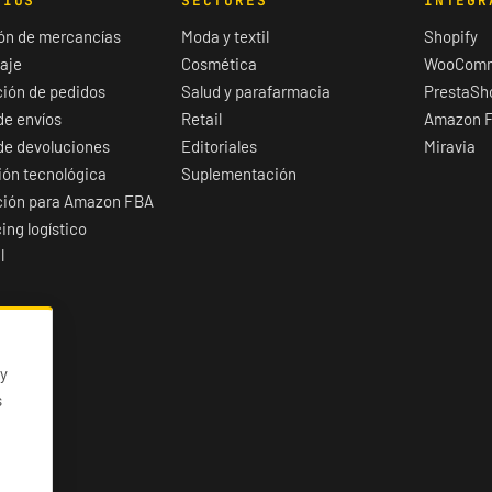
CIOS
SECTORES
INTEGR
ón de mercancías
Moda y textil
Shopify
aje
Cosmética
WooCom
ión de pedidos
Salud y parafarmacia
PrestaSh
de envíos
Retail
Amazon 
de devoluciones
Editoriales
Miravia
ión tecnológica
Suplementación
ción para Amazon FBA
ing logístico
l
 y
s