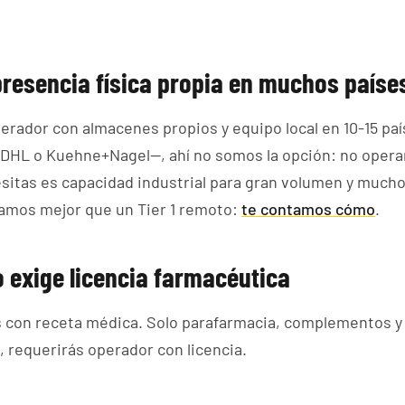
resencia física propia en muchos países
perador con almacenes propios y equipo local en 10-15 p
o DHL o Kuehne+Nagel—, ahí no somos la opción: no oper
esitas es capacidad industrial para gran volumen y muc
ajamos mejor que un Tier 1 remoto:
te contamos cómo
.
 exige licencia farmacéutica
 con receta médica. Solo parafarmacia, complementos 
a, requerirás operador con licencia.