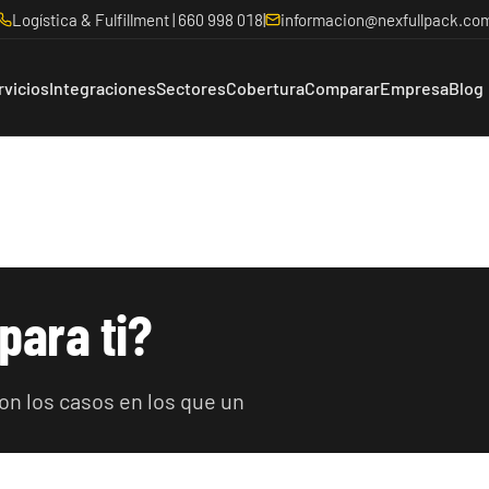
Logística & Fulfillment | 660 998 018
|
informacion@nexfullpack.co
rvicios
Integraciones
Sectores
Cobertura
Comparar
Empresa
Blog
ara ti?
n los casos en los que un