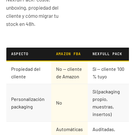
unboxing, propiedad del
cliente y cómo migrar tu
stock en 48h.
ASPECTO
AMAZON FBA
NEXFULL PACK
Propiedad del
No — cliente
Sí — cliente 100
cliente
de Amazon
% tuyo
Sí (packaging
Personalización
propio,
No
packaging
muestras,
insertos)
Automáticas
Auditadas,