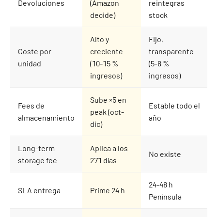
Devoluciones
(Amazon
reintegras
decide)
stock
Alto y
Fijo,
Coste por
creciente
transparente
unidad
(10-15 %
(5-8 %
ingresos)
ingresos)
Sube ×5 en
Fees de
Estable todo el
peak (oct-
almacenamiento
año
dic)
Long-term
Aplica a los
No existe
storage fee
271 días
24-48 h
SLA entrega
Prime 24 h
Península