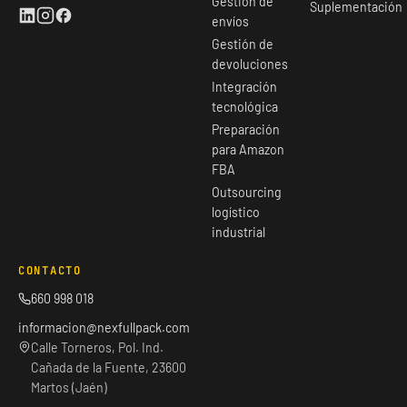
Gestión de
Suplementación
envíos
Gestión de
devoluciones
Integración
tecnológica
Preparación
para Amazon
FBA
Outsourcing
logístico
industrial
CONTACTO
660 998 018
informacion@nexfullpack.com
Calle Torneros, Pol. Ind.
Cañada de la Fuente, 23600
Martos (Jaén)