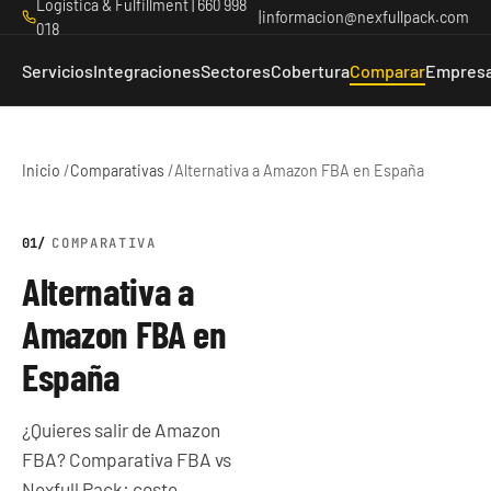
Logística & Fulfillment | 660 998
|
informacion@nexfullpack.com
018
Servicios
Integraciones
Sectores
Cobertura
Comparar
Empres
Inicio
/
Comparativas
/
Alternativa a Amazon FBA en España
COMPARATIVA
Alternativa a
Amazon FBA en
España
¿Quieres salir de Amazon
FBA? Comparativa FBA vs
Nexfull Pack: coste,